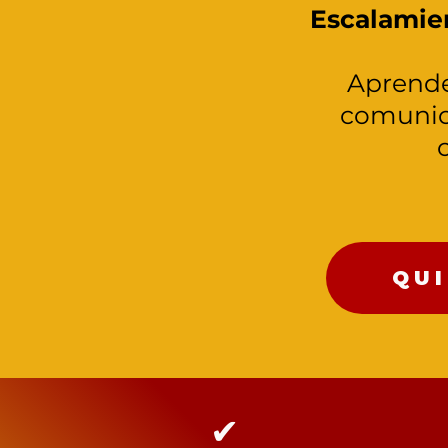
Escalamie
Aprende
comunica
QUI
✔