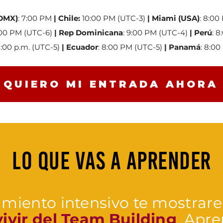
DMX)
: 7:00 PM
|
⁠
Chile:
10:00 PM (UTC-3)
|
Miami
(USA)
: 8:00
:00 PM (UTC-6)
|
⁠
Rep Dominicana
: 9:00 PM (UTC-4)
|
Perú
: 
8:00 p.m. (UTC-5)
|
⁠
Ecuador
: 8:00 PM (UTC-5)
|
Panamá
: 8:00
QUIERO MI ENTRADA AHORA
Lo que vas a aprender
amiento intensivo te mostra
ivir del Team Building
. Apre