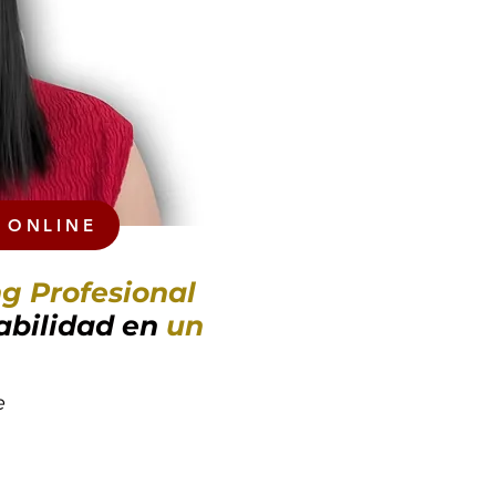
 ONLINE
g Profesional
abilidad en
un
e