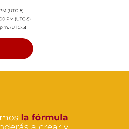
 PM (UTC-5)
8:00 PM (UTC-5)
 p.m. (UTC-5)
remos
la fórmula
nderás a crear y