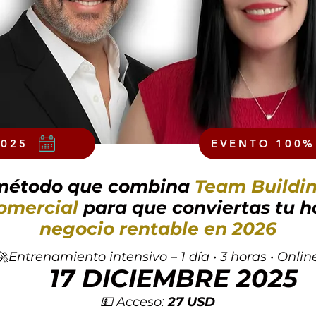
2025
EVENTO 100%
 método que combina
Team Buildin
omercial
para que conviertas tu h
negocio rentable en 2026
🚀
Entrenamiento intensivo – 1 día • 3 horas • Onlin
🗓️
17 DICIEMBRE 2025
💵 Acceso:
27 USD