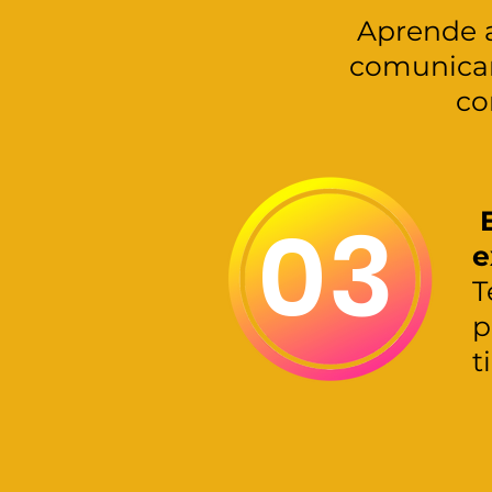
Aprende a
comunicar
co
03
E
e
T
p
t