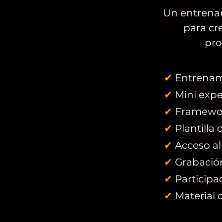
Un entrena
para cr
pro
✔
Entrenami
✔
Mini expe
✔
Framework
✔
Plantilla
✔
Acceso al
✔
Grabación
✔
Participa
✔
Material 