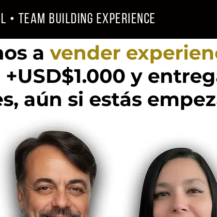
l • Team Building Experience
mos a
vender experien
+USD$1.000 y entrega
es, aún si estás empe