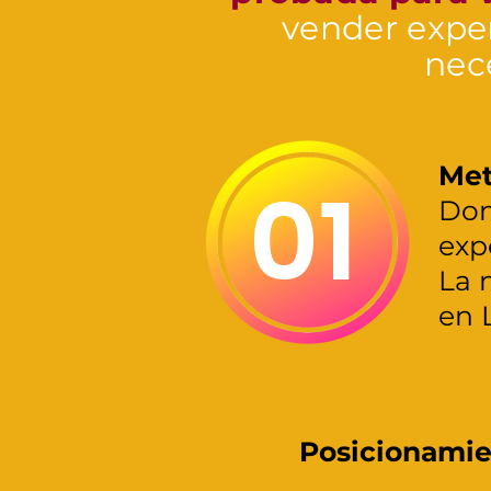
vender expe
nec
Met
01
Dom
exp
La 
en 
Posicionamie