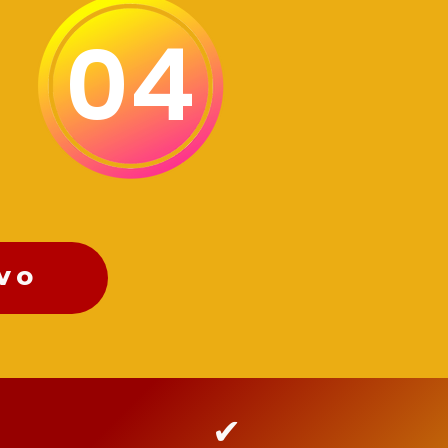
04
IVO
✔