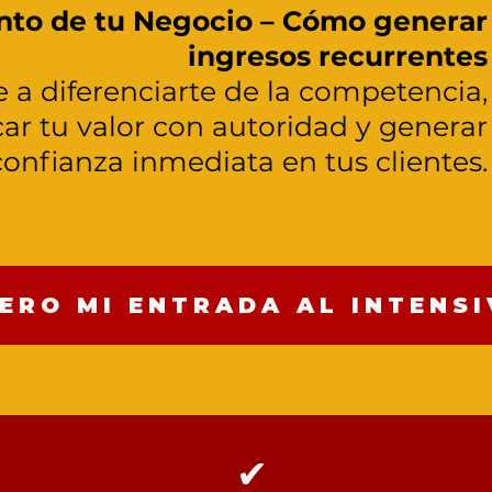
nto de tu Negocio – Cómo generar
ingresos recurrentes
 a diferenciarte de la competencia,
r tu valor con autoridad y generar
confianza inmediata en tus clientes.
ERO MI ENTRADA AL INTENS
✔