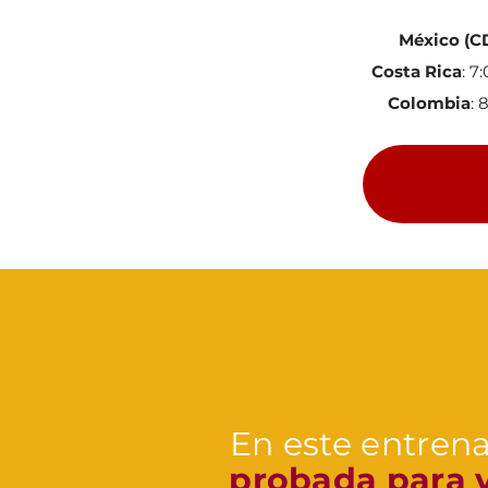
México
(C
Costa Rica
: 7
Colombia
: 
En este entren
probada para v