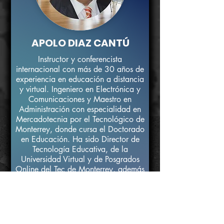
APOLO DIAZ CANTÚ
Instructor y conferencista
internacional con más de 30 años de
experiencia en educación a distancia
y virtual. Ingeniero en Electrónica y
Comunicaciones y Maestro en
Administración con especialidad en
Mercadotecnia por el Tecnológico de
Monterrey, donde cursa el Doctorado
en Educación. Ha sido Director de
Tecnología Educativa, de la
Universidad Virtual y de Posgrados
Online del Tec de Monterrey, además
de impulsar el área de Educación
Continua en Universidad TecMilenio.
Es consultor internacional en
innovación educativa, especialista en