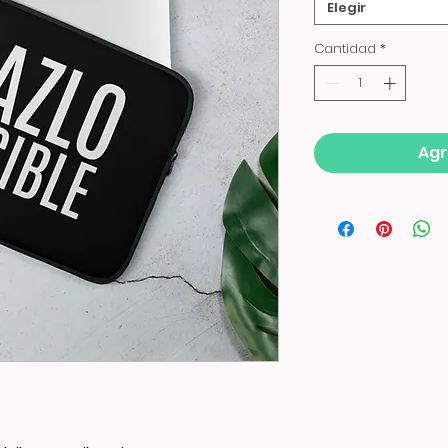
Elegir
Cantidad
*
Agr