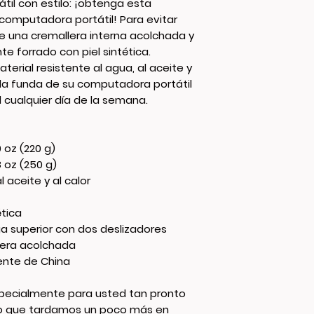
il con estilo: ¡obtenga esta 
computadora portátil! Para evitar 
 una cremallera interna acolchada y 
e forrado con piel sintética. 
rial resistente al agua, al aceite y 
e la funda de su computadora portátil 
 cualquier día de la semana.
9 oz (220 g)
 oz (250 g)
l aceite y al calor
ética
ga superior con dos deslizadores
lera acolchada
ente de China
pecialmente para usted tan pronto 
lo que tardamos un poco más en 