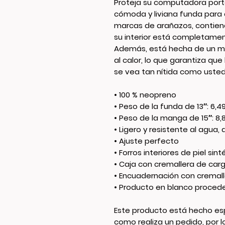
Proteja su computadora portát
cómoda y liviana funda para 
marcas de arañazos, contiene
su interior está completament
Además, está hecha de un mate
al calor, lo que garantiza qu
se vea tan nítida como usted
• 100 % neopreno
• Peso de la funda de 13″: 6,4
• Peso de la manga de 15″: 8,8
• Ligero y resistente al agua, a
• Ajuste perfecto
• Forros interiores de piel sint
• Caja con cremallera de car
• Encuadernación con cremal
• Producto en blanco proced
Este producto está hecho es
como realiza un pedido, por 