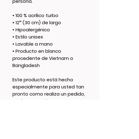
persona.
• 100 % acrílico turbo
• 12″ (30 cm) de largo
• Hipoalergénico
• Estilo unisex
• Lavable a mano
• Producto en blanco
procedente de Vietnam o
Bangladesh
Este producto está hecho
especialmente para usted tan
pronto como realiza un pedido,
por lo que tardamos un poco
más en entregárselo. Hacer
productos a pedido en lugar de
a granel ayuda a reducir la
sobreproducción, ¡así que
gracias por tomar decisiones